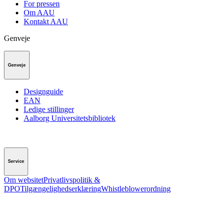
For pressen
Om AAU
Kontakt AAU
Genveje
Genveje
Designguide
EAN
Ledige stillinger
Aalborg Universitetsbibliotek
Service
Om websitet
Privatlivspolitik &
DPO
Tilgængelighedserklæring
Whistleblowerordning