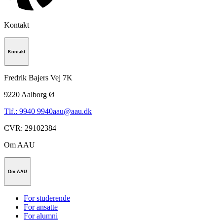
Kontakt
Kontakt
Fredrik Bajers Vej 7K
9220
Aalborg Ø
Tlf.: 9940 9940
aau@aau.dk
CVR
:
29102384
Om AAU
Om AAU
For studerende
For ansatte
For alumni