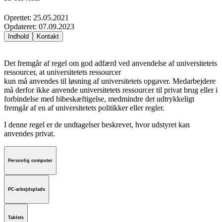
Oprettet
:
25.05.2021
Opdateret
:
07.09.2023
Indhold
Kontakt
Det fremgår af regel om god adfærd ved anvendelse af universitetets
ressourcer, at universitetets ressourcer
kun må anvendes til løsning af universitetets opgaver. Medarbejdere
må derfor ikke anvende universitetets ressourcer til privat brug eller i
forbindelse med bibeskæftigelse, medmindre det udtrykkeligt
fremgår af en af universitetets politikker eller regler.
I denne regel er de undtagelser beskrevet, hvor udstyret kan
anvendes privat.
Personlig computer
PC-arbejdsplads
Tablets