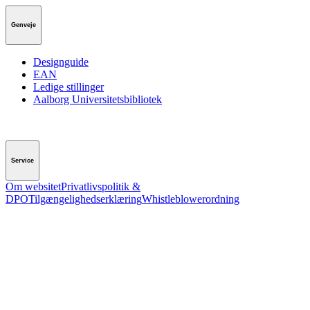
Genveje
Designguide
EAN
Ledige stillinger
Aalborg Universitetsbibliotek
Service
Om websitet
Privatlivspolitik &
DPO
Tilgængelighedserklæring
Whistleblowerordning