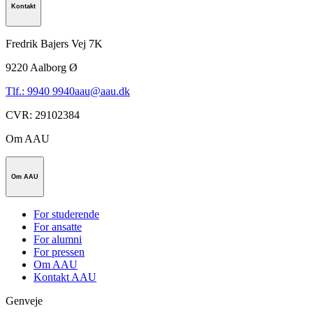
Kontakt
Fredrik Bajers Vej 7K
9220
Aalborg Ø
Tlf.: 9940 9940
aau@aau.dk
CVR
:
29102384
Om AAU
Om AAU
For studerende
For ansatte
For alumni
For pressen
Om AAU
Kontakt AAU
Genveje