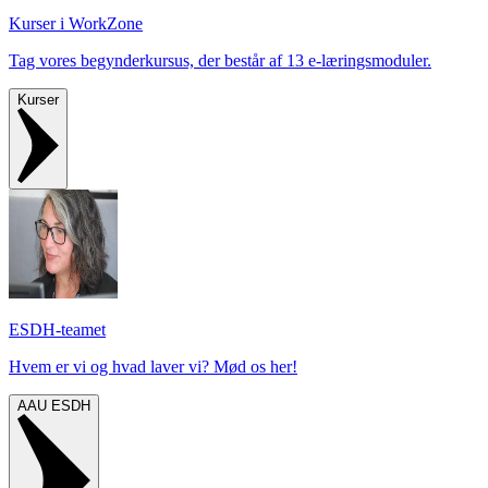
Kurser i WorkZone
Tag vores begynderkursus, der består af 13 e-læringsmoduler.
Kurser
ESDH-teamet
Hvem er vi og hvad laver vi? Mød os her!
AAU ESDH