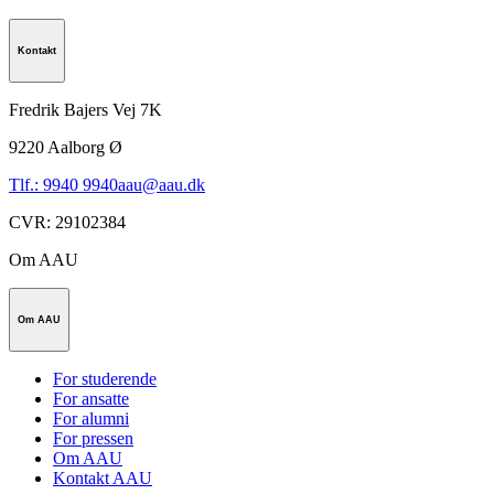
Kontakt
Fredrik Bajers Vej 7K
9220
Aalborg Ø
Tlf.: 9940 9940
aau@aau.dk
CVR
:
29102384
Om AAU
Om AAU
For studerende
For ansatte
For alumni
For pressen
Om AAU
Kontakt AAU