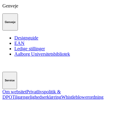
Genveje
Genveje
Designguide
EAN
Ledige stillinger
Aalborg Universitetsbibliotek
Service
Om websitet
Privatlivspolitik &
DPO
Tilgængelighedserklæring
Whistleblowerordning